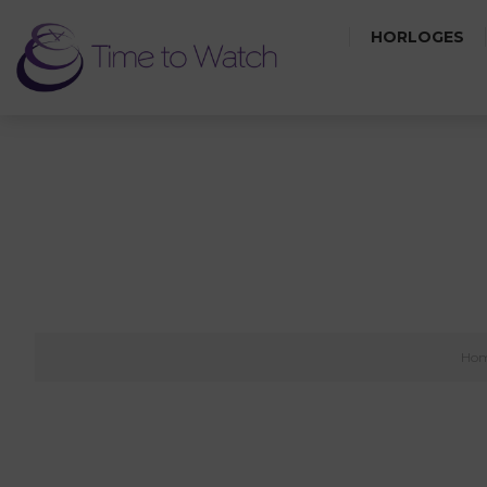
HORLOGES
SY
Ho