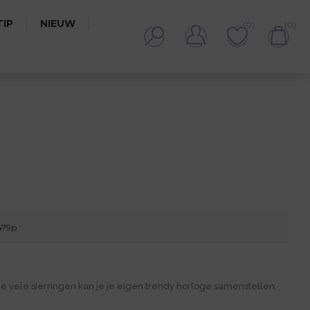
IP
NIEUW
(0)
(0)
79P
479p
 vele sierringen kan je je eigen trendy horloge samenstellen.