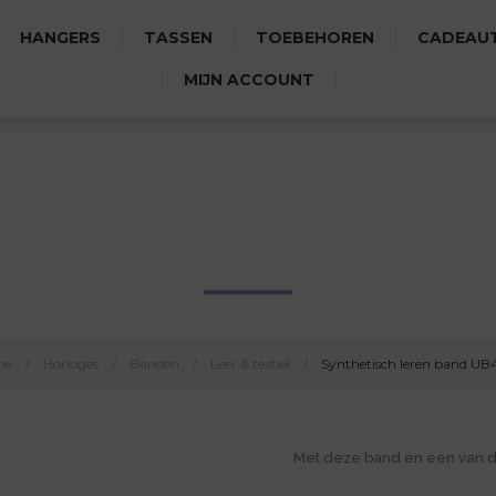
HANGERS
TASSEN
TOEBEHOREN
CADEAUT
MIJN ACCOUNT
NTHETISCH LEREN BAND UB4
me
/
Horloges
/
Banden
/
Leer & textiel
/
Synthetisch leren band UB
Met deze band en een van de