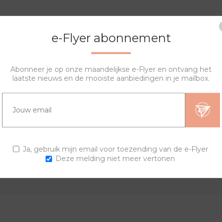
e-Flyer abonnement
Abonneer je op onze maandelijkse e-Flyer en ontvang het
laatste nieuws en de mooiste aanbiedingen in je mailbox.
OVERZICHT
SPECIFICATIES
VRAGEN?
Ja, gebruik mijn email voor toezending van de e-Flyer
gen. Stel je eigen horloge samen en creëer je unieke trendy horl
Deze melding niet meer vertonen
leer.