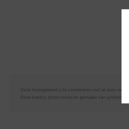
Deze horlogeband is te combineren met al onze sierrin
Deze band is 30mm breed en gemaakt van synthetisch 