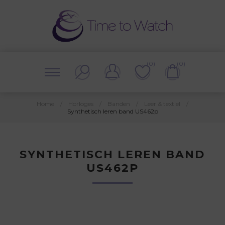
(0)
(0)
Home
/
Horloges
/
Banden
/
Leer & textiel
/
Synthetisch leren band US462p
SYNTHETISCH LEREN BAND
US462P