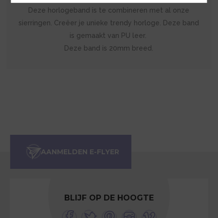
Deze horlogeband is te combineren met al onze
sierringen. Creëer je unieke trendy horloge. Deze band
is gemaakt van PU leer.
Deze band is 20mm breed.
BLIJF OP DE HOOGTE