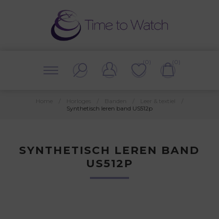
(0)
(0)
Home
/
Horloges
/
Banden
/
Leer & textiel
/
Synthetisch leren band US512p
SYNTHETISCH LEREN BAND
US512P