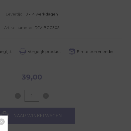
Levertijd:
10 - 14 werkdagen
Artikelnummer:
DJV-BGC305
39,00
NAAR WINKELWAGEN