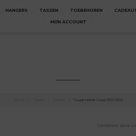
HANGERS
TASSEN
TOEBEHOREN
CADEAUT
MIJN ACCOUNT
TAUPE TEXTIEL COVER BGC30
Home
/
Tassen
/
Covers
/
Taupe textiel Cover BGC305
Combineer deze cove