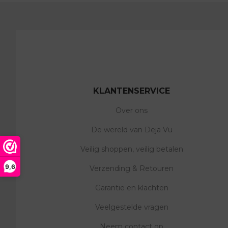
KLANTENSERVICE
Over ons
De wereld van Deja Vu
Veilig shoppen, veilig betalen
9,6
Verzending & Retouren
Garantie en klachten
Veelgestelde vragen
Neem contact op