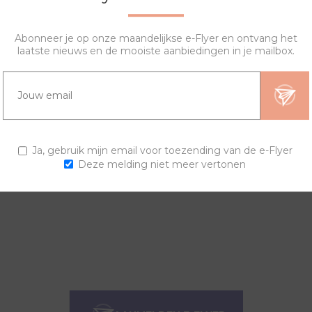
Abonneer je op onze maandelijkse e-Flyer en ontvang het
laatste nieuws en de mooiste aanbiedingen in je mailbox.
HT
SPECIFICATIES
HOE WERKT HET?
 van de ritssluiting, gemaakt van roestvrij staal, wissel je snel e
Ja, gebruik mijn email voor toezending van de e-Flyer
Deze melding niet meer vertonen