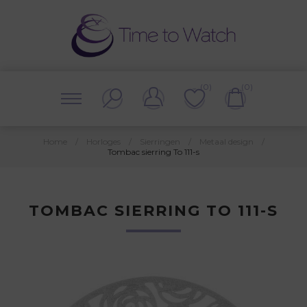
(0)
(0)
Home
/
Horloges
/
Sierringen
/
Metaal design
/
Tombac sierring To 111-s
TOMBAC SIERRING TO 111-S