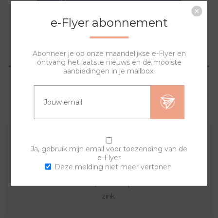
NAAR WINKELWAGEN
e-Flyer abonnement
OVERZICHT
Abonneer je op onze maandelijkse e-Flyer en
ontvang het laatste nieuws en de mooiste
aanbiedingen in je mailbox.
SPECIFICATIES
VRAGEN?
Een origineel horloge zelf samenstellen? Dat is
Ja, gebruik mijn email voor toezending van de
e-Flyer
mogelijk met deze tombak sierringen en de
Deze melding niet meer vertonen
horlogebanden. Combineer en creëer zo vaak je zelf
wilt. Tombak bestaat 70% uit koper en bevat verder
zink.