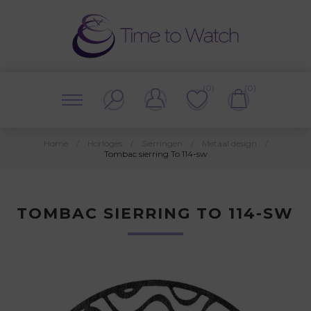
(0)
(0)
Home
/
Horloges
/
Sierringen
/
Metaal design
/
Tombac sierring To 114-sw
TOMBAC SIERRING TO 114-SW