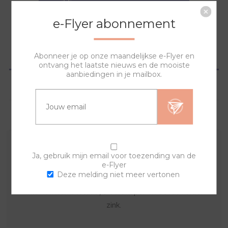
NAAR WINKELWAGEN
e-Flyer abonnement
OVERZICHT
Abonneer je op onze maandelijkse e-Flyer en
ontvang het laatste nieuws en de mooiste
aanbiedingen in je mailbox.
SPECIFICATIES
VRAGEN?
Een origineel horloge zelf samenstellen? Dat is
Ja, gebruik mijn email voor toezending van de
e-Flyer
mogelijk met deze tombak sierringen en de
Deze melding niet meer vertonen
horlogebanden. Combineer en creëer zo vaak je zelf
wilt. Tombak bestaat 70% uit koper en bevat verder
zink.