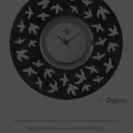
Combineer deze sierring met een van de uurwerken en
horlogebanden voor een trendy horloge.