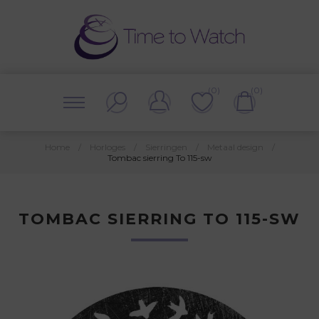
(0)
(0)
Home
/
Horloges
/
Sierringen
/
Metaal design
/
Tombac sierring To 115-sw
TOMBAC SIERRING TO 115-SW