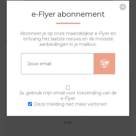
NAAR WINKELWAGEN
e-Flyer abonnement
OVERZICHT
Abonneer je op onze maandelijkse e-Flyer en
ontvang het laatste nieuws en de mooiste
aanbiedingen in je mailbox.
SPECIFICATIES
VRAGEN?
Een origineel horloge zelf samenstellen? Dat is
Ja, gebruik mijn email voor toezending van de
e-Flyer
mogelijk met deze tombak sierringen en de
Deze melding niet meer vertonen
horlogebanden. Combineer en creëer zo vaak je zelf
wilt. Tombak bestaat 70% uit koper en bevat verder
zink.