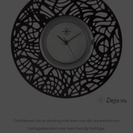
Combineer deze sierring met een van de uurwerken en
horlogebanden voor een trendy horloge.