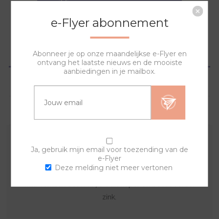
NAAR WINKELWAGEN
e-Flyer abonnement
OVERZICHT
Abonneer je op onze maandelijkse e-Flyer en
ontvang het laatste nieuws en de mooiste
aanbiedingen in je mailbox.
SPECIFICATIES
VRAGEN?
Een origineel horloge zelf samenstellen? Dat is
Ja, gebruik mijn email voor toezending van de
e-Flyer
mogelijk met deze tombak sierringen en de
Deze melding niet meer vertonen
horlogebanden. Combineer en creëer zo vaak je zelf
wilt. Tombak bestaat 70% uit koper en bevat verder
zink.