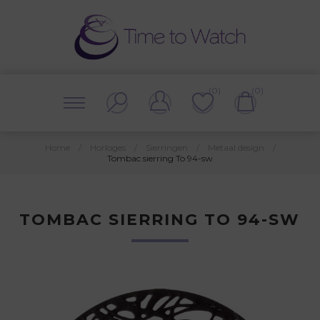
(0)
(0)
Home
/
Horloges
/
Sierringen
/
Metaal design
/
Tombac sierring To 94-sw
TOMBAC SIERRING TO 94-SW