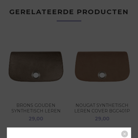
GERELATEERDE PRODUCTEN
BRONS GOUDEN
NOUGAT SYNTHETISCH
SYNTHETISCH LEREN
LEREN COVER BGC401P
COVER BGC400P
29,00
29,00