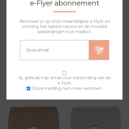
e-Flyer abonnement
Abonneer je op onze maandelijkse e-Flyer en
ontvang het laatste nieuws en de mooiste
aanbiedingen in je mailbox.
DONKER BRUINE
GROENE SYNTHETISCH
SYNTHETISCH LEREN
LEREN COVER BGC408P
COVER BGC402P
29,00
29,00
Ja, gebruik mijn email voor toezending van de
e-Flyer
Deze melding niet meer vertonen