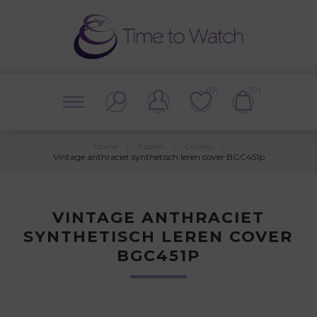
(0)
(0)
Home
/
Tassen
/
Covers
/
Vintage anthraciet synthetisch leren cover BGC451p
VINTAGE ANTHRACIET
SYNTHETISCH LEREN COVER
BGC451P