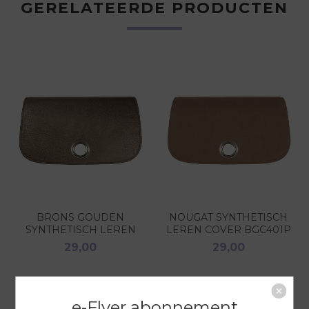
GERELATEERDE PRODUCTEN
BRONS GOUDEN
NOUGAT SYNTHETISCH
SYNTHETISCH LEREN
LEREN COVER BGC401P
COVER BGC400P
29,00
29,00
e-Flyer abonnement