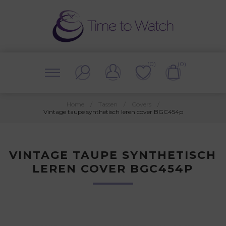
(0)
(0)
Home
/
Tassen
/
Covers
/
Vintage taupe synthetisch leren cover BGC454p
VINTAGE TAUPE SYNTHETISCH
LEREN COVER BGC454P