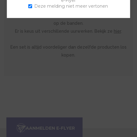
e-Flyer
Deze melding niet meer vertonen
beschrijving. Indien je kiest voor een goudkleurig
uurwerk ontvang je automatisch goudkleurige sluitingen
op de banden.
Er is keus uit verschillende uurwerken. Bekijk ze
hier
.
Een set is altijd voordeliger dan dezelfde producten los
kopen.