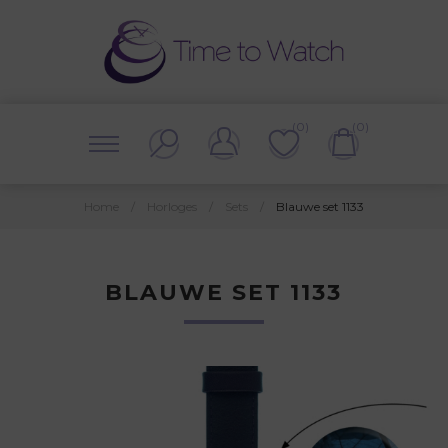
(0)
(0)
Home
/
Horloges
/
Sets
/
Blauwe set 1133
BLAUWE SET 1133