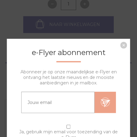
NAAR WINKELWAGEN
e-Flyer abonnement
OVERZICHT
Abonneer je op onze maandelijkse e-Flyer en
SPECIFICATIES
ontvang het laatste nieuws en de mooiste
aanbiedingen in je mailbox.
VRAGEN?
Met deze banden en sierringen creëer je een uniek en
trendy horloge.
Indien er een product uit de set niet meer op voorraad
Ja, gebruik mijn email voor toezending van de
is kan het zijn dat de set afwijkt van het plaatje en de