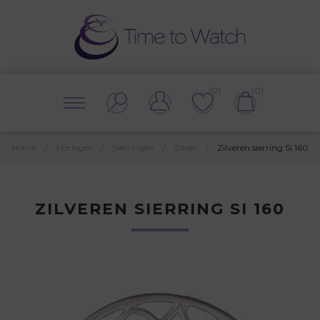
(0)
(0)
Home
/
Horloges
/
Sierringen
/
Zilver
/
Zilveren sierring Si 160
ZILVEREN SIERRING SI 160