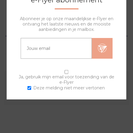
Abonneer je op onze maandelijkse e-Flyer en
ontvang het laatste nieuws en de mooiste
OVERZICHT
aanbiedingen in je mailbox.
SPECIFICATIES
VRAGEN?
Ja, gebruik mijn email voor toezending van de
e-Flyer
Combineer deze sierring met een van de andere
Deze melding niet meer vertonen
sierringen en horlogebanden voor een trendy horloge.