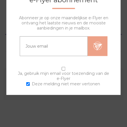
Abonneer je op onze maandelijkse e-Flyer en
ontvang het laatste nieuws en de mooiste
OVERZICHT
aanbiedingen in je mailbox.
SPECIFICATIES
VRAGEN?
Ja, gebruik mijn email voor toezending van de
e-Flyer
Combineer deze sierring met een van de andere
Deze melding niet meer vertonen
sierringen en horlogebanden voor een trendy horloge.