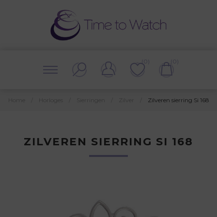
(0)
(0)
Home
/
Horloges
/
Sierringen
/
Zilver
/
Zilveren sierring Si 168
ZILVEREN SIERRING SI 168