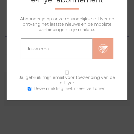
Abonneer je op onze maandelijkse e-Flyer en
ontvang het laatste nieuws en de mooiste
OVERZICHT
aanbiedingen in je mailbox.
SPECIFICATIES
VRAGEN?
Ja, gebruik mijn email voor toezending van de
e-Flyer
Combineer deze sierring met een van de andere
Deze melding niet meer vertonen
sierringen en horlogebanden voor een trendy horloge.