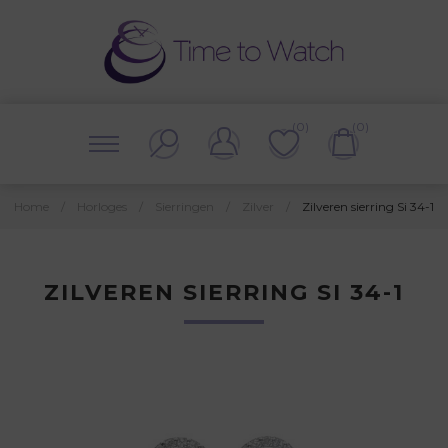
(0)
(0)
Home
/
Horloges
/
Sierringen
/
Zilver
/
Zilveren sierring Si 34-1
ZILVEREN SIERRING SI 34-1