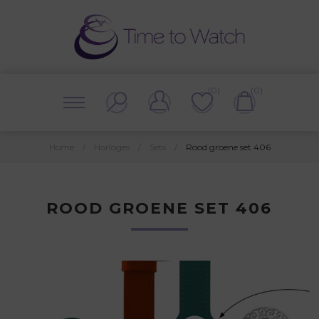
(0)
(0)
Home
/
Horloges
/
Sets
/
Rood groene set 406
ROOD GROENE SET 406