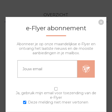
OVERZICHT
e-Flyer abonnement
SPECIFICATIES
Abonneer je op onze maandelijkse e-Flyer en
VRAGEN?
ontvang het laatste nieuws en de mooiste
aanbiedingen in je mailbox.
Met deze banden en sierringen creëer je een uniek en
trendy horloge.
Indien er een product uit de set niet meer op voorraad
is kan het zijn dat de set afwijkt van het plaatje en de
beschrijving. Indien je kiest voor een goudkleurig
Ja, gebruik mijn email voor toezending van de
uurwerk ontvang je automatisch goudkleurige sluitingen
e-Flyer
op de banden.
Deze melding niet meer vertonen
Er is keus uit verschillende uurwerken. Bekijk ze
hier
.