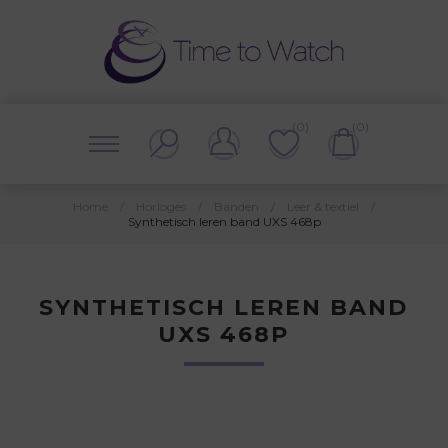
(0)
(0)
Home
/
Horloges
/
Banden
/
Leer & textiel
/
Synthetisch leren band UXS 468p
SYNTHETISCH LEREN BAND
UXS 468P