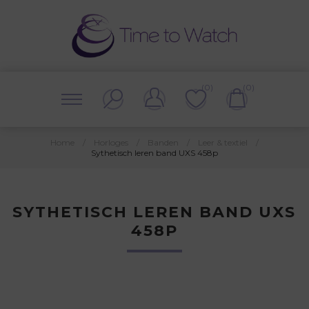
(0)
(0)
Home
/
Horloges
/
Banden
/
Leer & textiel
/
Sythetisch leren band UXS 458p
SYTHETISCH LEREN BAND UXS
458P