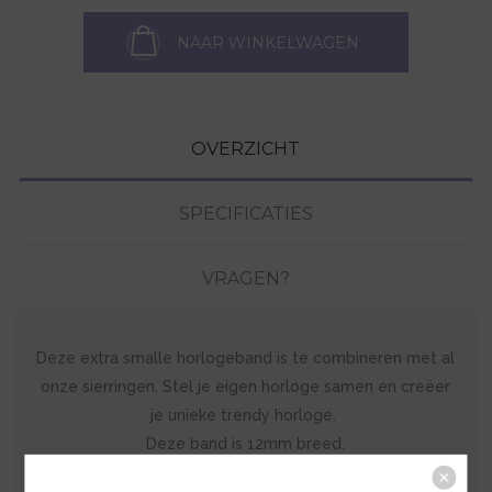
NAAR WINKELWAGEN
OVERZICHT
SPECIFICATIES
VRAGEN?
Deze extra smalle horlogeband is te combineren met al
onze sierringen. Stel je eigen horloge samen en creëer
je unieke trendy horloge.
Deze band is 12mm breed.