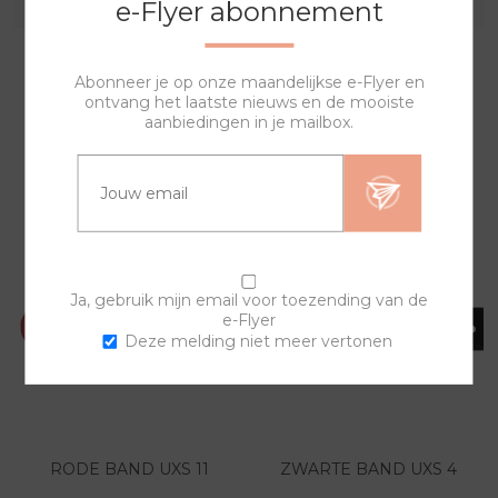
e-Flyer abonnement
Abonneer je op onze maandelijkse e-Flyer en
ontvang het laatste nieuws en de mooiste
aanbiedingen in je mailbox.
GERELATEERDE PRODUCTEN
Ja, gebruik mijn email voor toezending van de
e-Flyer
Deze melding niet meer vertonen
RODE BAND UXS 11
ZWARTE BAND UXS 4