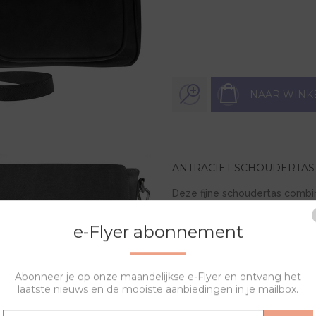
NAAR WINK
ANTRACIET SCHOUDERTAS
Deze fijne schoudertas combin
98,00
e-Flyer abonnement
Abonneer je op onze maandelijkse e-Flyer en ontvang het
laatste nieuws en de mooiste aanbiedingen in je mailbox.