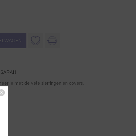
ELWAGEN
 SARAH
eer je met de vele sierringen en covers.