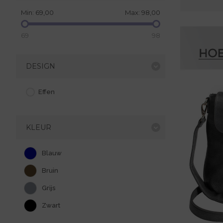
Min:
69,00
Max:
98,00
69
98
DESIGN
Effen
KLEUR
Blauw
Bruin
Grijs
Zwart