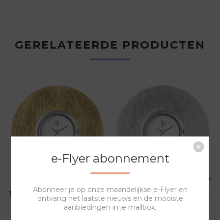
GERELATEERDE PRODUCTEN
e-Flyer abonnement
Abonneer je op onze maandelijkse e-Flyer en
TOMBAC SIERRING TO 129-
TOMBAC SIERRING TO 129-
ontvang het laatste nieuws en de mooiste
G
S
aanbiedingen in je mailbox.
16,00
16,00