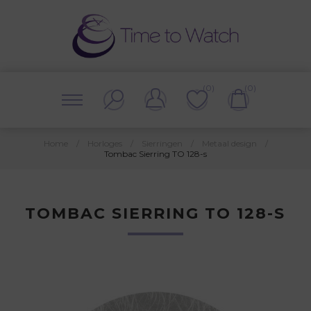
(0)
(0)
Home
/
Horloges
/
Sierringen
/
Metaal design
/
Tombac Sierring TO 128-s
TOMBAC SIERRING TO 128-S