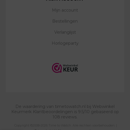
Mijn account
Bestellingen
Verlanglijst
Horlogeparty
De waardering van
timetowatch.nl
bij
Webwinkel
Keurmerk Klantbeoordelingen
is
9.5
/
10
gebaseerd op
108
reviews.
Copyright ©2008-2026 Time to Watch. Alle rechten voorbehouden. |