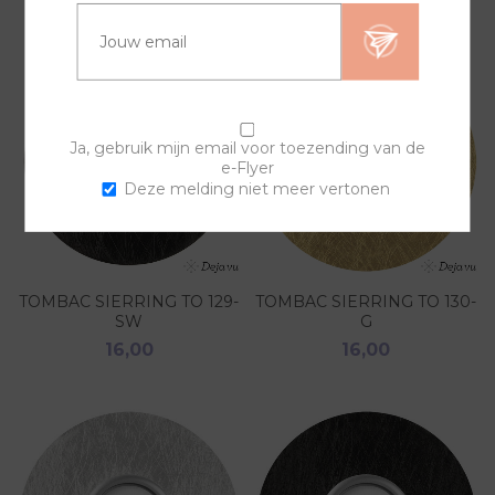
Ja, gebruik mijn email voor toezending van de
e-Flyer
Deze melding niet meer vertonen
TOMBAC SIERRING TO 129-
TOMBAC SIERRING TO 130-
SW
G
16,00
16,00