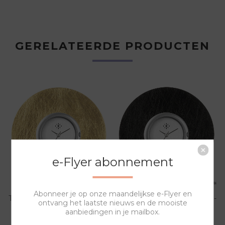
GERELATEERDE PRODUCTEN
e-Flyer abonnement
Abonneer je op onze maandelijkse e-Flyer en
TOMBAC SIERRING TO 129-
TOMBAC SIERRING TO 129-
ontvang het laatste nieuws en de mooiste
G
SW
aanbiedingen in je mailbox.
16,00
16,00