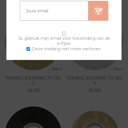
Ja, gebruik mijn email voor toezending van de
e-Flyer
Deze melding niet meer vertonen
TOMBAC SIERRING TO 130-
TOMBAC SIERRING TO 130-
G
S
16,00
16,00