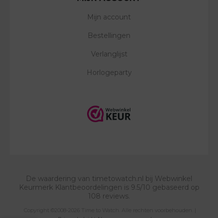
Mijn account
Bestellingen
Verlanglijst
Horlogeparty
De waardering van
timetowatch.nl
bij
Webwinkel
Keurmerk Klantbeoordelingen
is
9.5
/
10
gebaseerd op
108
reviews.
Copyright ©2008-2026 Time to Watch. Alle rechten voorbehouden. |