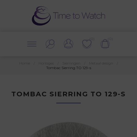
(0)
(0)
Home
/
Horloges
/
Sierringen
/
Metaal design
/
Tombac Sierring TO 129-s
TOMBAC SIERRING TO 129-S