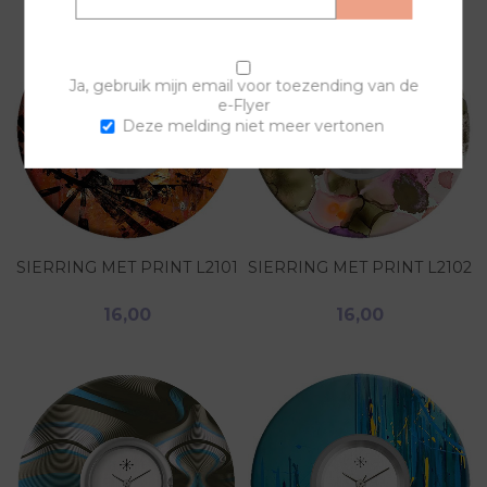
Ja, gebruik mijn email voor toezending van de
e-Flyer
Deze melding niet meer vertonen
SIERRING MET PRINT L2101
SIERRING MET PRINT L2102
16,00
16,00