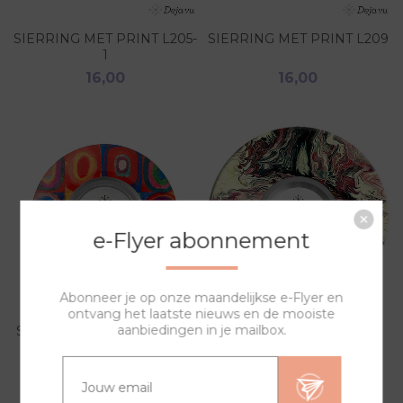
SIERRING MET PRINT L205-
SIERRING MET PRINT L209
1
16,00
16,00
e-Flyer abonnement
Abonneer je op onze maandelijkse e-Flyer en
ontvang het laatste nieuws en de mooiste
aanbiedingen in je mailbox.
SIERRING MET PRINT L210
SIERRING MET PRINT
L2100
16,00
16,00