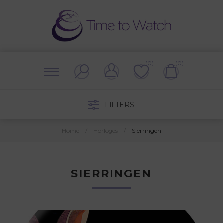
(0)
(0)
FILTERS
Home
/
Horloges
/
Sierringen
SIERRINGEN