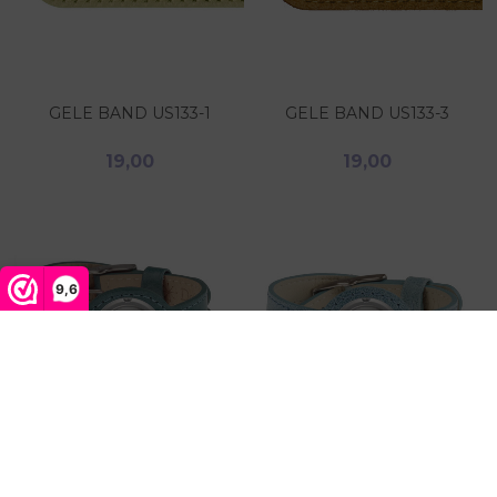
GELE BAND US133-1
GELE BAND US133-3
19,00
19,00
9,6
LAGUNE BLAUW -
LICHTBLAUW -
WIKKELBAND
WIKKELBAND