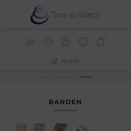
(0)
(0)
FILTERS
Home
/
Horloges
/
Banden
BANDEN