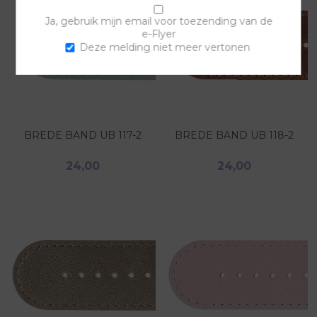
Ja, gebruik mijn email voor toezending van de
e-Flyer
Deze melding niet meer vertonen
BREDE BAND UB 117-2
BREDE BAND UB 118-2
24,00
24,00