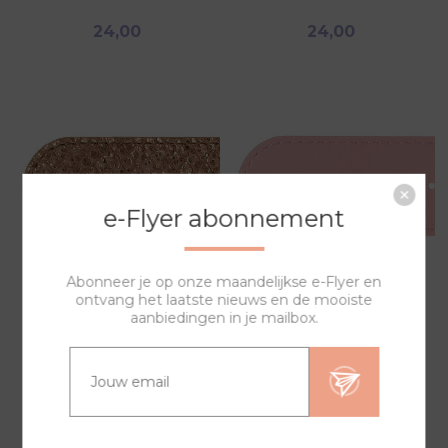
24,00
24,00
e-Flyer abonnement
Abonneer je op onze maandelijkse e-Flyer en
ontvang het laatste nieuws en de mooiste
BREDE BAND UB 116-2
BREDE BAND UB 116-3
aanbiedingen in je mailbox.
24,00
24,00