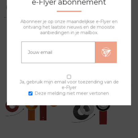
e-Flyer abonnement
Abonneer je op onze maandelijkse e-Flyer en
ontvang het laatste nieuws en de mooiste
aanbiedingen in je mailbox.
ROOD GROENE SET 406
ROOD ORANJE SET 388
149,00
149,00
Ja, gebruik mijn email voor toezending van de
e-Flyer
Deze melding niet meer vertonen