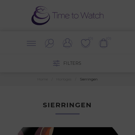
(0)
(0)
FILTERS
Home
/
Horloges
/
Sierringen
SIERRINGEN