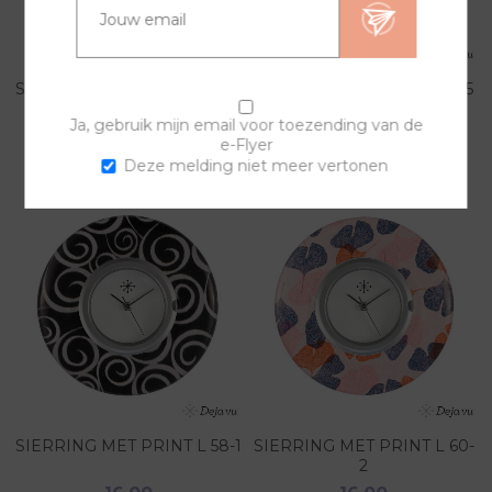
SIERRING MET PRINT L 50-1
SIERRING MET PRINT L 525
Ja, gebruik mijn email voor toezending van de
16,00
16,00
e-Flyer
Deze melding niet meer vertonen
SIERRING MET PRINT L 58-1
SIERRING MET PRINT L 60-
2