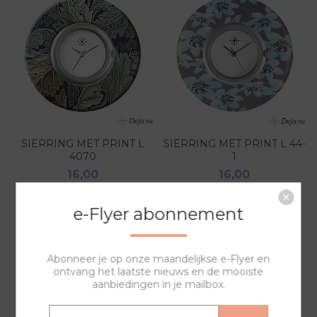
SIERRING MET PRINT L
SIERRING MET PRINT L 44-
4070
1
16,00
16,00
e-Flyer abonnement
Abonneer je op onze maandelijkse e-Flyer en
ontvang het laatste nieuws en de mooiste
aanbiedingen in je mailbox.